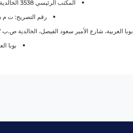
المكتب الرئيسي 3538 الخالدية، نور الإحسان، وحدة رقم 1، جدة 23423-7505
رقم التصريح: ت م ن/20088/18 - تاريخ التصريح: 09/08/ 9
ية، شارع الأمير سعود الفيصل، الخالدية ص.ب 23807 جدة 21436 ، المملكة العربية السعودية
بوبا ال