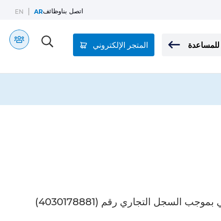
|
اتصل بنا
وظائف
EN
AR
للمساعدة
المتجر الإلكتروني
 شركة بوبا للتأمين الصحي
وجب السجل التجاري رقم (4030178881)